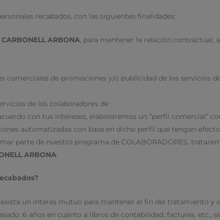
ersonales recabados, con las siguientes finalidades:
É CARBONELL ARBONA
, para mantener la relación contractual, 
s comerciales de promociones y/o publicidad de los servicios d
rvicios de los colaboradores de
 acuerdo con tus intereses, elaboraremos un “perfil comercial” c
siones automatizadas con base en dicho perfil que tengan efectos
r formar parte de nuestro programa de COLABORADORES, trataremo
BONELL ARBONA
.
 recabados?
xista un interés mutuo para mantener el fin del tratamiento y du
esado: 6 años en cuanto a libros de contabilidad, facturas, etc., 