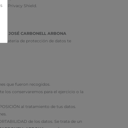
ás
 al Privacy Shield.
RÍA JOSÉ CARBONELL ARBONA
en materia de protección de datos te
ines que fueron recogidos.
 los conservaremos para el ejercicio o la
OPOSICIÓN al tratamiento de tus datos.
nes.
PORTABILIDAD de los datos. Se trata de un