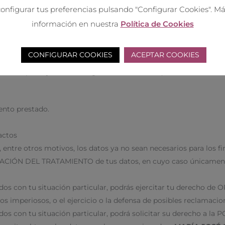
onfigurar tus preferencias pulsando "Configurar Cookies". M
Europea o en territorio norteamericano, encontrándose adheridos
información en nuestra
Política de Cookies
CONFIGURAR COOKIES
ACEPTAR COOKIES
es, tienes pleno derecho a obtener confirmación sobre si en
MA
ultado para ejercitar los siguientes derechos que la normativa 
ento prestado.
actos
entre otros motivos, los datos ya no sean necesarios para los f
MITACIÓN DEL TRATAMIENTO de tus datos, en cuyo caso únicamente
os con tu situación particular, podrás ejercitar tu derecho de 
s imperiosos, o el ejercicio o la defensa de posibles reclamacio
s con tu situación particular, podrá solicitar su derecho a la 