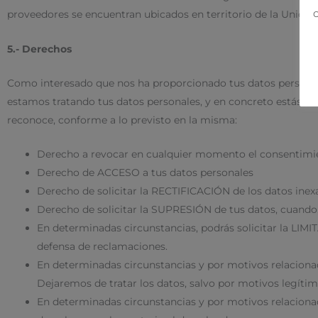
c
proveedores se encuentran ubicados en territorio de la Unión 
5.- Derechos
Como interesado que nos ha proporcionado tus datos personal
estamos tratando tus datos personales, y en concreto estás fac
reconoce, conforme a lo previsto en la misma:
Derecho a revocar en cualquier momento el consentimi
Derecho de ACCESO a tus datos personales
Derecho de solicitar la RECTIFICACIÓN de los datos inex
Derecho de solicitar la SUPRESIÓN de tus datos, cuando, 
En determinadas circunstancias, podrás solicitar la LI
defensa de reclamaciones.
En determinadas circunstancias y por motivos relacionad
Dejaremos de tratar los datos, salvo por motivos legítimo
En determinadas circunstancias y por motivos relacionado