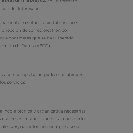
 CARBONELL ARBONA
en un formato
ción del Interesado.
laramente tu voluntad en tal sentido y
dirección de correo electrónico:
de que consideres que se ha vulnerado
tección de Datos (AEPD).
rónea o incompleta, no podremos atender
os servicios.
 índole técnica y organizativa necesarias
os o accesos no autorizados, tal como exige
ualizados, nos informes siempre que se