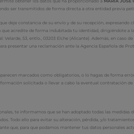
ermite obtener los datos que ha proporcionado a
MARÍA JOSÉ
do ser transmitidos de forma directa a otra entidad previa peti
que deje constancia de su envío y de su recepción, expresando c
e acredite de forma indubitada tu identidad, dirigiéndote a la 
tal: Velarde, 53, entlo., 03203 Elche (Alicante). Además, en caso 
 para presentar una reclamación ante la Agencia Española de Pro
io aparecen marcados como obligatorios, o lo hagas de forma er
formación solicitada o llevar a cabo la eventual contratación de l
sonales, te informamos que se han adoptado todas las medidas de
dos. Todo ello para evitar su alteración, pérdida, y/o tratamient
ortante que, para que podamos mantener tus datos personales act