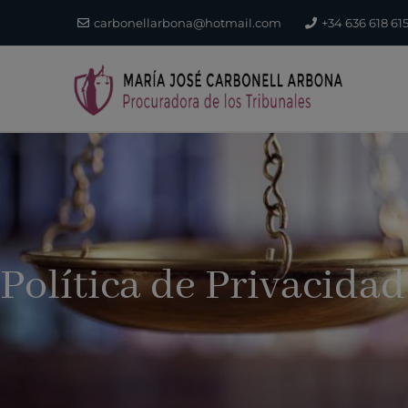
Ir
carbonellarbona@hotmail.com
+34 636 618 61
al
contenido
Política de Privacidad